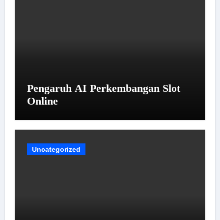
Pengaruh AI Perkembangan Slot
Online
Uncategorized