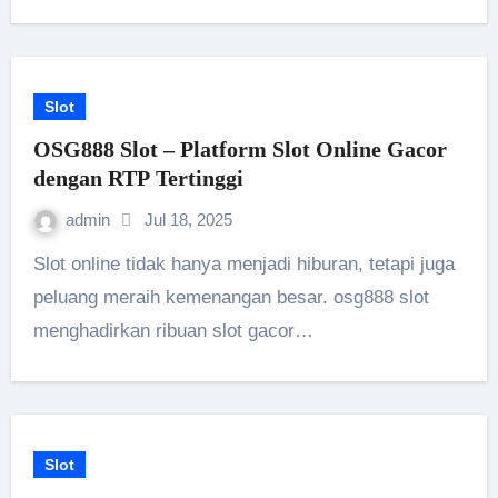
Slot
OSG888 Slot – Platform Slot Online Gacor
dengan RTP Tertinggi
admin
Jul 18, 2025
Slot online tidak hanya menjadi hiburan, tetapi juga
peluang meraih kemenangan besar. osg888 slot
menghadirkan ribuan slot gacor…
Slot