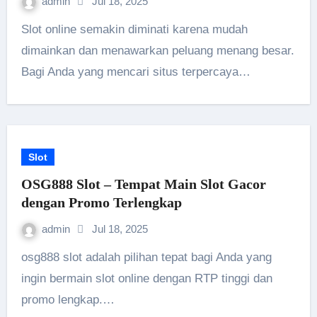
admin
Jul 18, 2025
Slot online semakin diminati karena mudah
dimainkan dan menawarkan peluang menang besar.
Bagi Anda yang mencari situs terpercaya…
Slot
OSG888 Slot – Tempat Main Slot Gacor
dengan Promo Terlengkap
admin
Jul 18, 2025
osg888 slot adalah pilihan tepat bagi Anda yang
ingin bermain slot online dengan RTP tinggi dan
promo lengkap.…