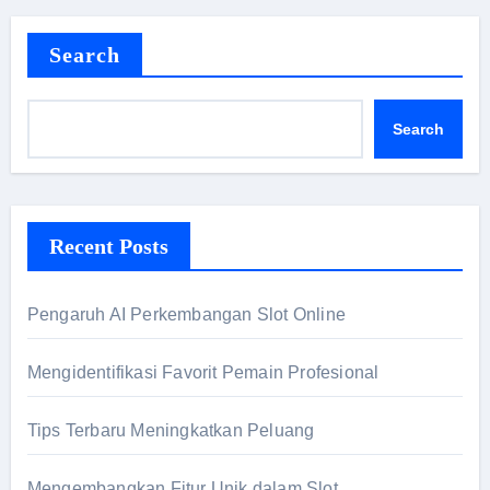
Search
Search
Recent Posts
Pengaruh AI Perkembangan Slot Online
Mengidentifikasi Favorit Pemain Profesional
Tips Terbaru Meningkatkan Peluang
Mengembangkan Fitur Unik dalam Slot